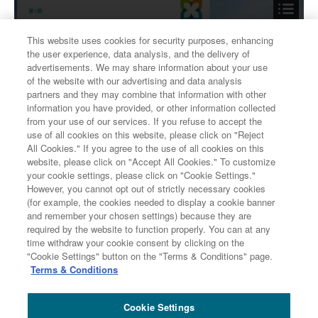
This website uses cookies for security purposes, enhancing
the user experience, data analysis, and the delivery of
advertisements. We may share information about your use
of the website with our advertising and data analysis
partners and they may combine that information with other
information you have provided, or other information collected
from your use of our services. If you refuse to accept the
use of all cookies on this website, please click on "Reject
All Cookies." If you agree to the use of all cookies on this
website, please click on "Accept All Cookies." To customize
your cookie settings, please click on "Cookie Settings."
「2020年秋 三井住友信託銀行 資産運用セミナー」の資
However, you cannot opt out of strictly necessary cookies
料は
こちら
です。
(for example, the cookies needed to display a cookie banner
and remember your chosen settings) because they are
「チャプターを選択して視聴する方法」については
こち
required by the website to function properly. You can at any
ら
をご参照ください。
time withdraw your cookie consent by clicking on the
"Cookie Settings" button on the "Terms & Conditions" page.
動画をご視聴頂き、有難うございます。参考とさせて頂
Terms & Conditions
きたく、
アンケート
へのご協力をお願い致します。
Cookie Settings