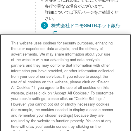
各行で異なる場合がございます。
詳細については下記ページをご確認くだ
さい。
株式会社ドコモSMTBネット銀行
This website uses cookies for security purposes, enhancing
the user experience, data analysis, and the delivery of
営業日・
店舗により異なります。
advertisements. We may share information about your use
営業時間
各店舗の営業日・営業時間は
こちら
を
of the website with our advertising and data analysis
partners and they may combine that information with other
ご覧ください。
information you have provided, or other information collected
from your use of our services. If you refuse to accept the
use of all cookies on this website, please click on "Reject
お問い合
三井住友信託NEOBANKのお問い合わ
All Cookies." If you agree to the use of all cookies on this
わせ先
せフォーム
website, please click on "Accept All Cookies." To customize
your cookie settings, please click on "Cookie Settings."
However, you cannot opt out of strictly necessary cookies
(for example, the cookies needed to display a cookie banner
ドコモSMTBネット銀行規定一覧
and remember your chosen settings) because they are
ドコモSMTBネット銀行ディスクロージャー誌
required by the website to function properly. You can at any
time withdraw your cookie consent by clicking on the