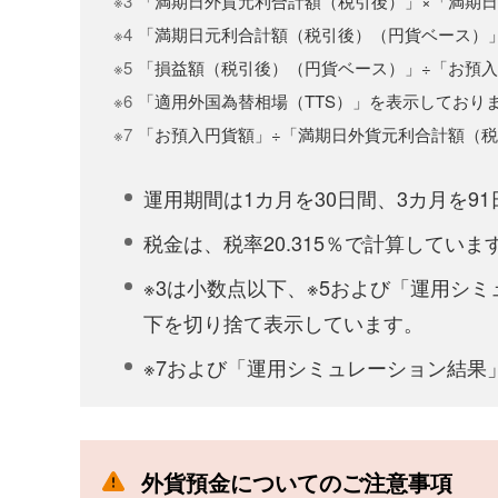
※3
「満期日外貨元利合計額（税引後）」×「満期日
※4
「満期日元利合計額（税引後）（円貨ベース）
※5
「損益額（税引後）（円貨ベース）」÷「お預
※6
「適用外国為替相場（TTS）」を表示しており
※7
「お預入円貨額」÷「満期日外貨元利合計額（
運用期間は1カ月を30日間、3カ月を91
税金は、税率20.315％で計算していま
※3は小数点以下、※5および「運用シ
下を切り捨て表示しています。
※7および「運用シミュレーション結果
外貨預金についてのご注意事項