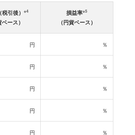
※4
※5
（税引後）
損益率
貨ベース）
（円貨ベース）
円
％
円
％
円
％
円
％
円
％