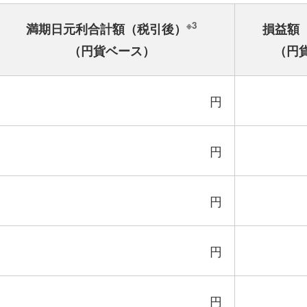
※3
満期日元利合計額（税引後）
損益額
（円貨ベース）
（円
円
円
円
円
円