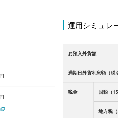
運用シミュレ
お預入外貨額
満期日外貨利息額（税
円
税金
国税（15
円
地方税（