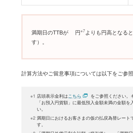
※7
満期日のTTBが
円
よりも円高となる
す）。
計算方法やご留意事項については以下をご参
※1
店頭表示金利は
こちら
をご参照ください。
「お預入円貨額」に最低預入金額未満の金額を
い。
※2
満期日におけるお客さまの仮の払戻為替レート
す。