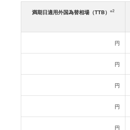
※2
満期日適用外国為替相場（TTB）
円
円
円
円
円