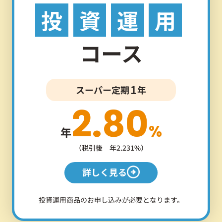
投
資
運
用
コース
1
スーパー定期
年
2.80
%
年
（税引後 年2.231%）
詳しく見る
投資運用商品のお申し込みが必要となります。