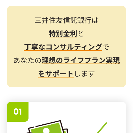
三井住友信託銀行は
特別金利
と
丁寧なコンサルティング
で
あなたの
理想のライフプラン実現
をサポート
します
01