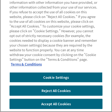
information with other information you have provided, or
きが必要となります）。
other information collected from your use of our services.
If you refuse to accept the use of all cookies on this
・自動継続後は継続時点の
店頭表示
website, please click on "Reject All Cookies." If you agree
金利
が適用されます。
to the use of all cookies on this website, please click on
"Accept All Cookies." To customize your cookie settings,
・税引後の金利は小数点第4位以下切
please click on "Cookie Settings." However, you cannot
その他の特別金利プラン
opt out of strictly necessary cookies (for example, the
り捨てにて表示しています。
cookies needed to display a cookie banner and remember
your chosen settings) because they are required by the
website to function properly. You can at any time
退職金
不動産売買
相続
withdraw your cookie consent by clicking on the "Cookie
投資運用コースもございます。詳細は各
Settings" button on the "Terms & Conditions" page.
Terms & Conditions
ページをご確認ください。
Cookie Settings
Reject All Cookies
三井住友信託銀行は、皆さまのライフイベント
相談できる店舗を
ご相談予約はこちら
検索
Accept All Cookies
を