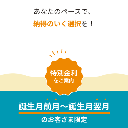
あなたのペースで、
納得のいく選択
を！
誕生月
前
月
～誕生月
翌
月
のお客さま限定