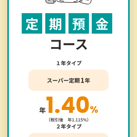
定
期
預
金
コース
１年タイプ
1
スーパー定期
年
1.40
%
年
（税引後 年1.115%）
２年タイプ