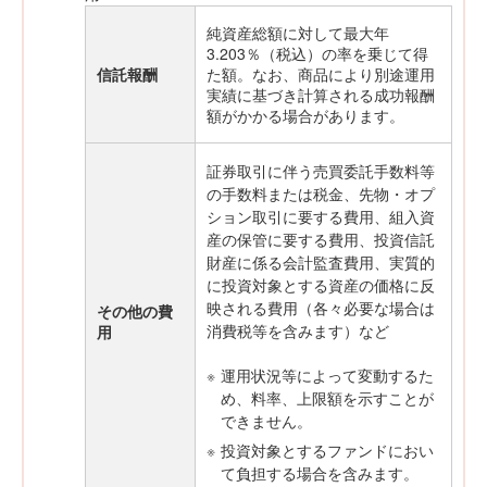
純資産総額に対して最大年
3.203％（税込）の率を乗じて得
信託報酬
た額。なお、商品により別途運用
実績に基づき計算される成功報酬
額がかかる場合があります。
証券取引に伴う売買委託手数料等
の手数料または税金、先物・オプ
ション取引に要する費用、組入資
産の保管に要する費用、投資信託
財産に係る会計監査費用、実質的
に投資対象とする資産の価格に反
映される費用（各々必要な場合は
その他の費
消費税等を含みます）など
用
※
運用状況等によって変動するた
め、料率、上限額を示すことが
できません。
※
投資対象とするファンドにおい
て負担する場合を含みます。