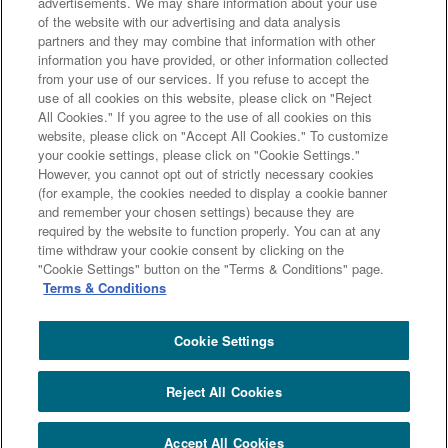
advertisements. We may share information about your use
ライン」を踏まえた取り組み
アクセシビリティについて
信託
of the website with our advertising and data analysis
契約代理業・銀行代理業・外国銀行代理業務について
金銭債権
partners and they may combine that information with other
information you have provided, or other information collected
等と預金等との誤認防止について
from your use of our services. If you refuse to accept the
use of all cookies on this website, please click on "Reject
All Cookies." If you agree to the use of all cookies on this
website, please click on "Accept All Cookies." To customize
三井住友信託銀行株式会社
your cookie settings, please click on "Cookie Settings."
However, you cannot opt out of strictly necessary cookies
金融機関コード : 0294
(for example, the cookies needed to display a cookie banner
登録金融機関 関東財務局長（登金）第649号
and remember your chosen settings) because they are
加入協会： 日本証券業協会、一般社団法人 資産運用業協会、
required by the website to function properly. You can at any
チャットで
質問
time withdraw your cookie consent by clicking on the
一般社団法人 金融先物取引業協会
"Cookie Settings" button on the "Terms & Conditions" page.
Terms & Conditions
Copyright (c) Sumitomo Mitsui Trust Bank, Limited. All rights reserved.
よくある
ご質問
Cookie Settings
閉じる
Reject All Cookies
Accept All Cookies