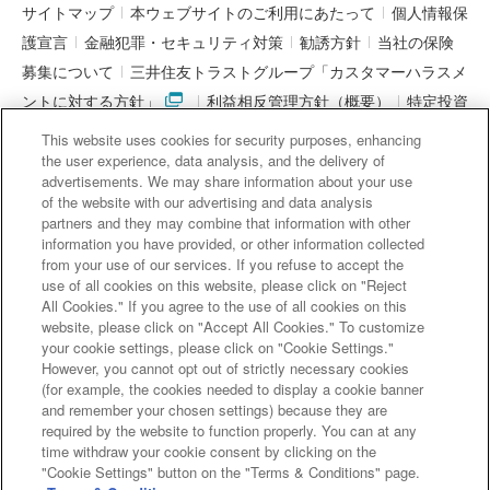
サイトマップ
本ウェブサイトのご利用にあたって
個人情報保
護宣言
金融犯罪・セキュリティ対策
勧誘方針
当社の保険
募集について
三井住友トラストグループ「カスタマーハラスメ
ントに対する方針」
利益相反管理方針（概要）
特定投資
家制度に関する期限日
電子決済等代行業者との連携について
This website uses cookies for security purposes, enhancing
「マネー・ローンダリング及びテロ資金供与対策に関するガイド
the user experience, data analysis, and the delivery of
advertisements. We may share information about your use
ライン」を踏まえた取り組み
アクセシビリティについて
信託
of the website with our advertising and data analysis
契約代理業・銀行代理業・外国銀行代理業務について
金銭債権
partners and they may combine that information with other
information you have provided, or other information collected
等と預金等との誤認防止について
from your use of our services. If you refuse to accept the
use of all cookies on this website, please click on "Reject
All Cookies." If you agree to the use of all cookies on this
website, please click on "Accept All Cookies." To customize
三井住友信託銀行株式会社
your cookie settings, please click on "Cookie Settings."
However, you cannot opt out of strictly necessary cookies
金融機関コード : 0294
(for example, the cookies needed to display a cookie banner
登録金融機関 関東財務局長（登金）第649号
and remember your chosen settings) because they are
加入協会： 日本証券業協会、一般社団法人 資産運用業協会、
required by the website to function properly. You can at any
time withdraw your cookie consent by clicking on the
一般社団法人 金融先物取引業協会
"Cookie Settings" button on the "Terms & Conditions" page.