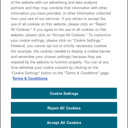
of the website with our advertising and data analysis
契約代理業・銀行代理業・外国銀行代理業務について
金銭債権
partners and they may combine that information with other
information you have provided, or other information collected
等と預金等との誤認防止について
from your use of our services. If you refuse to accept the
use of all cookies on this website, please click on "Reject
All Cookies." If you agree to the use of all cookies on this
website, please click on "Accept All Cookies." To customize
三井住友信託銀行株式会社
your cookie settings, please click on "Cookie Settings."
However, you cannot opt out of strictly necessary cookies
金融機関コード : 0294
(for example, the cookies needed to display a cookie banner
登録金融機関 関東財務局長（登金）第649号
and remember your chosen settings) because they are
加入協会： 日本証券業協会、一般社団法人 資産運用業協会、
required by the website to function properly. You can at any
一般社団法人 金融先物取引業協会
time withdraw your cookie consent by clicking on the
"Cookie Settings" button on the "Terms & Conditions" page.
Terms & Conditions
Copyright (c) Sumitomo Mitsui Trust Bank, Limited. All rights reserved.
Cookie Settings
Reject All Cookies
Accept All Cookies