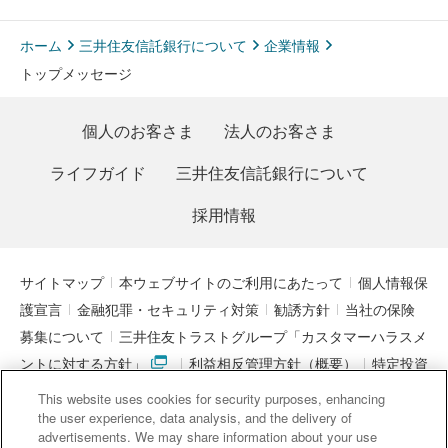
ホーム
三井住友信託銀行について
企業情報
トップメッセージ
個人のお客さま
法人のお客さま
ライフガイド
三井住友信託銀行について
採用情報
サイトマップ
本ウェブサイトのご利用にあたって
個人情報保
護宣言
金融犯罪・セキュリティ対策
勧誘方針
当社の保険
募集について
三井住友トラストグループ「カスタマーハラスメ
ントに対する方針」
利益相反管理方針（概要）
特定投資
家制度に関する期限日
電子決済等代行業者との連携について
This website uses cookies for security purposes, enhancing
「マネー・ローンダリング及びテロ資金供与対策に関するガイド
the user experience, data analysis, and the delivery of
advertisements. We may share information about your use
ライン」を踏まえた取り組み
アクセシビリティについて
信託