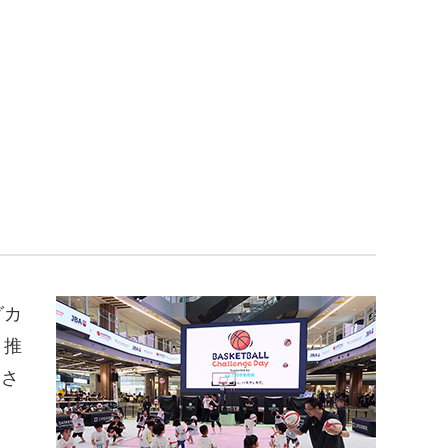
グカ
・推
、さ