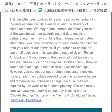
募集について
三井住友トラストグループ「カスタマーハラスメ
ントに対する方針」
利益相反管理方針（概要）
特定投資
家制度に関する期限日
電子決済等代行業者との連携について
This website uses cookies for security purposes, enhancing
「マネー・ローンダリング及びテロ資金供与対策に関するガイド
the user experience, data analysis, and the delivery of
advertisements. We may share information about your use
ライン」を踏まえた取り組み
アクセシビリティについて
信託
of the website with our advertising and data analysis
契約代理業・銀行代理業・外国銀行代理業務について
金銭債権
partners and they may combine that information with other
information you have provided, or other information collected
等と預金等との誤認防止について
from your use of our services. If you refuse to accept the
use of all cookies on this website, please click on "Reject
All Cookies." If you agree to the use of all cookies on this
website, please click on "Accept All Cookies." To customize
三井住友信託銀行株式会社
your cookie settings, please click on "Cookie Settings."
However, you cannot opt out of strictly necessary cookies
金融機関コード : 0294
(for example, the cookies needed to display a cookie banner
登録金融機関 関東財務局長（登金）第649号
and remember your chosen settings) because they are
加入協会： 日本証券業協会、一般社団法人 資産運用業協会、
required by the website to function properly. You can at any
一般社団法人 金融先物取引業協会
time withdraw your cookie consent by clicking on the
"Cookie Settings" button on the "Terms & Conditions" page.
Terms & Conditions
Copyright (c) Sumitomo Mitsui Trust Bank, Limited. All rights reserved.