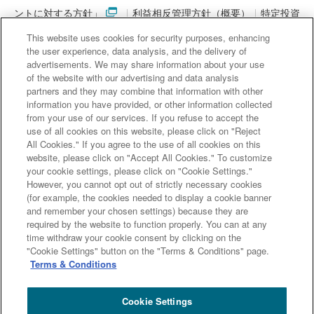
ントに対する方針」
利益相反管理方針（概要）
特定投資
家制度に関する期限日
電子決済等代行業者との連携について
This website uses cookies for security purposes, enhancing
「マネー・ローンダリング及びテロ資金供与対策に関するガイド
the user experience, data analysis, and the delivery of
advertisements. We may share information about your use
ライン」を踏まえた取り組み
アクセシビリティについて
信託
of the website with our advertising and data analysis
契約代理業・銀行代理業・外国銀行代理業務について
金銭債権
partners and they may combine that information with other
information you have provided, or other information collected
等と預金等との誤認防止について
from your use of our services. If you refuse to accept the
use of all cookies on this website, please click on "Reject
All Cookies." If you agree to the use of all cookies on this
website, please click on "Accept All Cookies." To customize
三井住友信託銀行株式会社
your cookie settings, please click on "Cookie Settings."
However, you cannot opt out of strictly necessary cookies
金融機関コード : 0294
(for example, the cookies needed to display a cookie banner
登録金融機関 関東財務局長（登金）第649号
and remember your chosen settings) because they are
加入協会： 日本証券業協会、一般社団法人 資産運用業協会、
required by the website to function properly. You can at any
time withdraw your cookie consent by clicking on the
一般社団法人 金融先物取引業協会
"Cookie Settings" button on the "Terms & Conditions" page.
Terms & Conditions
Copyright (c) Sumitomo Mitsui Trust Bank, Limited. All rights reserved.
Cookie Settings