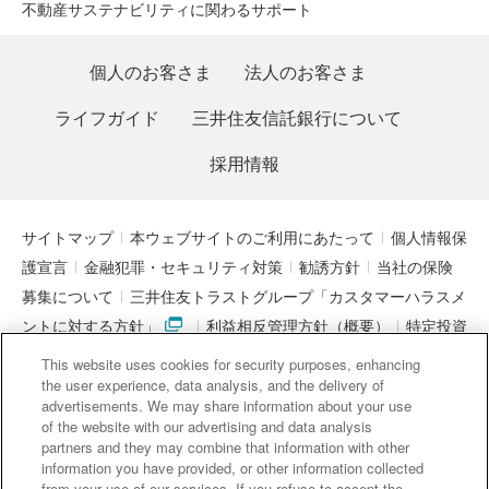
不動産サステナビリティに関わるサポート
個人のお客さま
法人のお客さま
ライフガイド
三井住友信託銀行について
採用情報
サイトマップ
本ウェブサイトのご利用にあたって
個人情報保
護宣言
金融犯罪・セキュリティ対策
勧誘方針
当社の保険
募集について
三井住友トラストグループ「カスタマーハラスメ
ントに対する方針」
利益相反管理方針（概要）
特定投資
家制度に関する期限日
電子決済等代行業者との連携について
This website uses cookies for security purposes, enhancing
「マネー・ローンダリング及びテロ資金供与対策に関するガイド
the user experience, data analysis, and the delivery of
advertisements. We may share information about your use
ライン」を踏まえた取り組み
アクセシビリティについて
信託
of the website with our advertising and data analysis
契約代理業・銀行代理業・外国銀行代理業務について
金銭債権
partners and they may combine that information with other
information you have provided, or other information collected
等と預金等との誤認防止について
from your use of our services. If you refuse to accept the