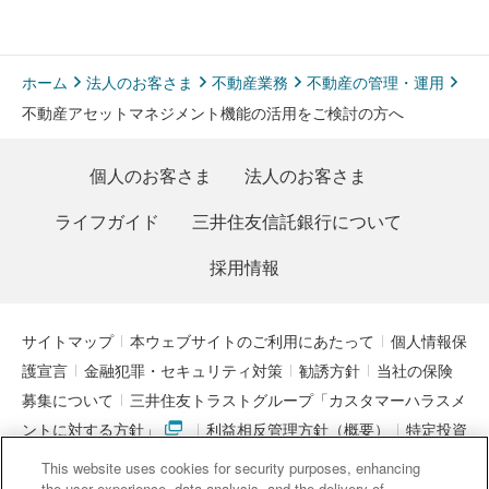
ホーム
法人のお客さま
不動産業務
不動産の管理・運用
不動産アセットマネジメント機能の活用をご検討の方へ
個人のお客さま
法人のお客さま
ライフガイド
三井住友信託銀行について
採用情報
サイトマップ
本ウェブサイトのご利用にあたって
個人情報保
護宣言
金融犯罪・セキュリティ対策
勧誘方針
当社の保険
募集について
三井住友トラストグループ「カスタマーハラスメ
ントに対する方針」
利益相反管理方針（概要）
特定投資
家制度に関する期限日
電子決済等代行業者との連携について
This website uses cookies for security purposes, enhancing
「マネー・ローンダリング及びテロ資金供与対策に関するガイド
the user experience, data analysis, and the delivery of