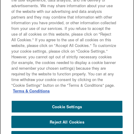
advertisements. We may share information about your use
ライン」を踏まえた取り組み
アクセシビリティについて
信託
of the website with our advertising and data analysis
契約代理業・銀行代理業・外国銀行代理業務について
金銭債権
partners and they may combine that information with other
information you have provided, or other information collected
等と預金等との誤認防止について
from your use of our services. If you refuse to accept the
use of all cookies on this website, please click on "Reject
All Cookies." If you agree to the use of all cookies on this
website, please click on "Accept All Cookies." To customize
三井住友信託銀行株式会社
your cookie settings, please click on "Cookie Settings."
However, you cannot opt out of strictly necessary cookies
金融機関コード : 0294
(for example, the cookies needed to display a cookie banner
登録金融機関 関東財務局長（登金）第649号
and remember your chosen settings) because they are
加入協会： 日本証券業協会、一般社団法人 資産運用業協会、
required by the website to function properly. You can at any
一般社団法人 金融先物取引業協会
time withdraw your cookie consent by clicking on the
"Cookie Settings" button on the "Terms & Conditions" page.
Terms & Conditions
Copyright (c) Sumitomo Mitsui Trust Bank, Limited. All rights reserved.
Cookie Settings
Reject All Cookies