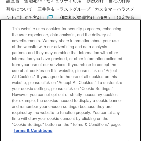
護宣言
金融犯罪・セキュリティ対策
勧誘方針
当社の保険
募集について
三井住友トラストグループ「カスタマーハラスメ
ントに対する方針」
利益相反管理方針（概要）
特定投資
家制度に関する期限日
電子決済等代行業者との連携について
This website uses cookies for security purposes, enhancing
「マネー・ローンダリング及びテロ資金供与対策に関するガイド
the user experience, data analysis, and the delivery of
advertisements. We may share information about your use
ライン」を踏まえた取り組み
アクセシビリティについて
信託
of the website with our advertising and data analysis
契約代理業・銀行代理業・外国銀行代理業務について
金銭債権
partners and they may combine that information with other
information you have provided, or other information collected
等と預金等との誤認防止について
from your use of our services. If you refuse to accept the
use of all cookies on this website, please click on "Reject
All Cookies." If you agree to the use of all cookies on this
website, please click on "Accept All Cookies." To customize
三井住友信託銀行株式会社
your cookie settings, please click on "Cookie Settings."
However, you cannot opt out of strictly necessary cookies
金融機関コード : 0294
(for example, the cookies needed to display a cookie banner
登録金融機関 関東財務局長（登金）第649号
and remember your chosen settings) because they are
加入協会： 日本証券業協会、一般社団法人 資産運用業協会、
required by the website to function properly. You can at any
time withdraw your cookie consent by clicking on the
一般社団法人 金融先物取引業協会
"Cookie Settings" button on the "Terms & Conditions" page.
Terms & Conditions
Copyright (c) Sumitomo Mitsui Trust Bank, Limited. All rights reserved.