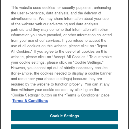
家制度に関する期限日
電子決済等代行業者との連携について
This website uses cookies for security purposes, enhancing
「マネー・ローンダリング及びテロ資金供与対策に関するガイド
the user experience, data analysis, and the delivery of
advertisements. We may share information about your use
ライン」を踏まえた取り組み
アクセシビリティについて
信託
of the website with our advertising and data analysis
契約代理業・銀行代理業・外国銀行代理業務について
金銭債権
partners and they may combine that information with other
information you have provided, or other information collected
等と預金等との誤認防止について
from your use of our services. If you refuse to accept the
use of all cookies on this website, please click on "Reject
All Cookies." If you agree to the use of all cookies on this
website, please click on "Accept All Cookies." To customize
三井住友信託銀行株式会社
your cookie settings, please click on "Cookie Settings."
However, you cannot opt out of strictly necessary cookies
金融機関コード : 0294
(for example, the cookies needed to display a cookie banner
登録金融機関 関東財務局長（登金）第649号
and remember your chosen settings) because they are
加入協会： 日本証券業協会、一般社団法人 資産運用業協会、
required by the website to function properly. You can at any
time withdraw your cookie consent by clicking on the
一般社団法人 金融先物取引業協会
"Cookie Settings" button on the "Terms & Conditions" page.
Terms & Conditions
Copyright (c) Sumitomo Mitsui Trust Bank, Limited. All rights reserved.
Cookie Settings