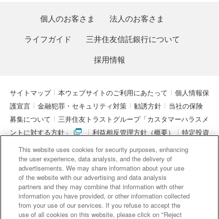
個人のお客さま
法人のお客さま
ライフガイド
三井住友信託銀行について
採用情報
サイトマップ
本ウェブサイトのご利用にあたって
個人情報保
護宣言
金融犯罪・セキュリティ対策
勧誘方針
当社の保険
募集について
三井住友トラストグループ「カスタマーハラスメ
ントに対する方針」
利益相反管理方針（概要）
特定投資
家制度に関する期限日
電子決済等代行業者との連携について
This website uses cookies for security purposes, enhancing
「マネー・ローンダリング及びテロ資金供与対策に関するガイド
the user experience, data analysis, and the delivery of
advertisements. We may share information about your use
ライン」を踏まえた取り組み
アクセシビリティについて
信託
of the website with our advertising and data analysis
契約代理業・銀行代理業・外国銀行代理業務について
金銭債権
partners and they may combine that information with other
information you have provided, or other information collected
等と預金等との誤認防止について
from your use of our services. If you refuse to accept the
use of all cookies on this website, please click on "Reject