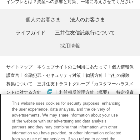
インフレとは？資産への影響と対策、一緒に考えさせてください
個人のお客さま
法人のお客さま
ライフガイド
三井住友信託銀行について
採用情報
サイトマップ
本ウェブサイトのご利用にあたって
個人情報保
護宣言
金融犯罪・セキュリティ対策
勧誘方針
当社の保険
募集について
三井住友トラストグループ「カスタマーハラスメ
ントに対する方針」
利益相反管理方針（概要）
特定投資
家制度に関する期限日
電子決済等代行業者との連携について
This website uses cookies for security purposes, enhancing
「マネー・ローンダリング及びテロ資金供与対策に関するガイド
the user experience, data analysis, and the delivery of
advertisements. We may share information about your use
ライン」を踏まえた取り組み
アクセシビリティについて
信託
of the website with our advertising and data analysis
契約代理業・銀行代理業・外国銀行代理業務について
金銭債権
partners and they may combine that information with other
information you have provided, or other information collected
等と預金等との誤認防止について
from your use of our services. If you refuse to accept the