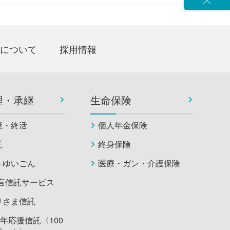
閉じる
について
採用情報
理・承継
生命保険
策・終活
個人年金保険
託
終身保険
トゆいごん
医療・ガン・介護保険
遺言信託サービス
りさま信託
0年応援信託〈100