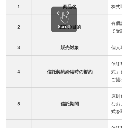
1
商品名
株式取
Scroll
有価証
2
信託の目的
て受託
3
販売対象
個人専
信託契
4
信託契約締結時の誓約
式」）
ご提出
原則1
5
信託期間
なお、
式を取
信託契