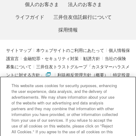
個人のお客さま
法人のお客さま
ライフガイド
三井住友信託銀行について
採用情報
サイトマップ
本ウェブサイトのご利用にあたって
個人情報保
護宣言
金融犯罪・セキュリティ対策
勧誘方針
当社の保険
募集について
三井住友トラストグループ「カスタマーハラスメ
ントに対する方針」
利益相反管理方針（概要）
特定投資
家制度に関する期限日
電子決済等代行業者との連携について
This website uses cookies for security purposes, enhancing
「マネー・ローンダリング及びテロ資金供与対策に関するガイド
the user experience, data analysis, and the delivery of
advertisements. We may share information about your use
ライン」を踏まえた取り組み
アクセシビリティについて
信託
of the website with our advertising and data analysis
契約代理業・銀行代理業・外国銀行代理業務について
金銭債権
partners and they may combine that information with other
information you have provided, or other information collected
等と預金等との誤認防止について
from your use of our services. If you refuse to accept the
use of all cookies on this website, please click on "Reject
All Cookies." If you agree to the use of all cookies on this