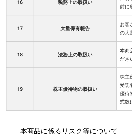
16
税務上の取扱い
前に顧
お客さ
17
大量保有報告
の大量
本商品
18
法務上の取扱い
ださい
株主優
受託者
19
株主優待物の取扱い
優待物
式数に
本商品に係るリスク等について