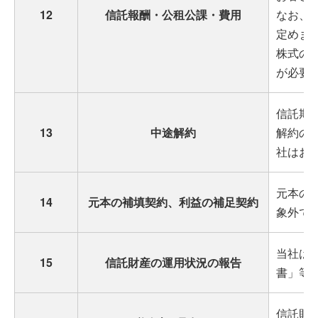
12
信託報酬・公租公課・費用
なお、
定めま
株式の
が必要
信託期
13
中途解約
解約の
社はお
元本の
14
元本の補填契約、利益の補足契約
象外で
当社は
15
信託財産の運用状況の報告
書」等
信託財