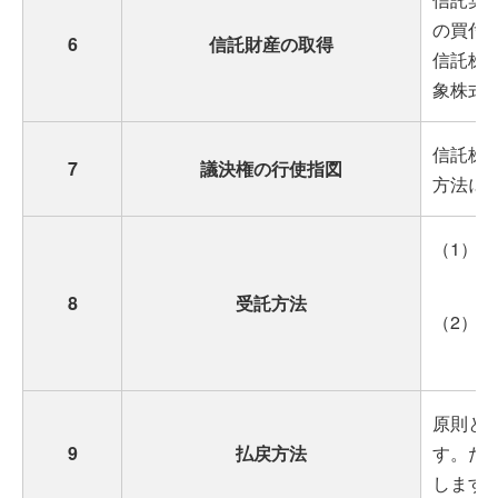
の買付
6
信託財産の取得
信託株
象株式
信託株
7
議決権の行使指図
方法に
（1）
8
受託方法
（2）
原則と
9
払戻方法
す。た
します