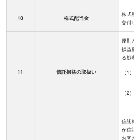
株式配
10
株式配当金
交付し
原則と
損益額
る処理
11
信託損益の取扱い
（1）
（2）
信託報
が信託
お客さ