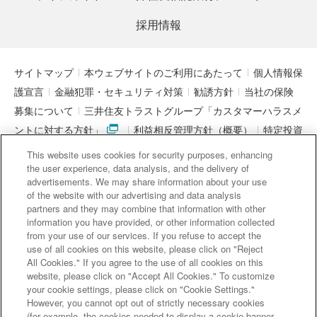
採用情報
サイトマップ
本ウェブサイトのご利用にあたって
個人情報保
護宣言
金融犯罪・セキュリティ対策
勧誘方針
当社の保険
募集について
三井住友トラストグループ「カスタマーハラスメ
ントに対する方針」
利益相反管理方針（概要）
特定投資
家制度に関する期限日
電子決済等代行業者との連携について
This website uses cookies for security purposes, enhancing
「マネー・ローンダリング及びテロ資金供与対策に関するガイド
the user experience, data analysis, and the delivery of
advertisements. We may share information about your use
ライン」を踏まえた取り組み
アクセシビリティについて
信託
of the website with our advertising and data analysis
契約代理業・銀行代理業・外国銀行代理業務について
金銭債権
partners and they may combine that information with other
information you have provided, or other information collected
等と預金等との誤認防止について
from your use of our services. If you refuse to accept the
use of all cookies on this website, please click on "Reject
チャットで
All Cookies." If you agree to the use of all cookies on this
質問
website, please click on "Accept All Cookies." To customize
三井住友信託銀行株式会社
your cookie settings, please click on "Cookie Settings."
However, you cannot opt out of strictly necessary cookies
金融機関コード : 0294
(for example, the cookies needed to display a cookie banner