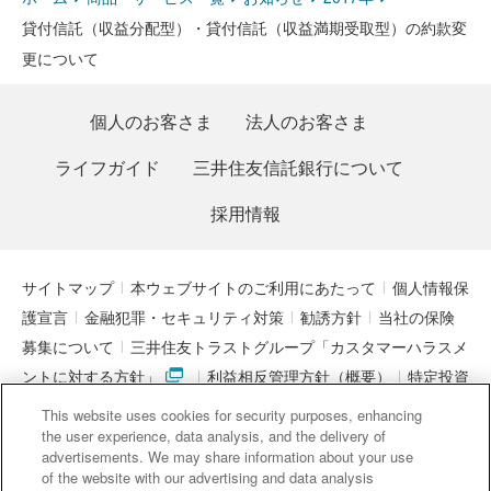
貸付信託（収益分配型）・貸付信託（収益満期受取型）の約款変
更について
個人のお客さま
法人のお客さま
ライフガイド
三井住友信託銀行について
採用情報
サイトマップ
本ウェブサイトのご利用にあたって
個人情報保
護宣言
金融犯罪・セキュリティ対策
勧誘方針
当社の保険
募集について
三井住友トラストグループ「カスタマーハラスメ
ントに対する方針」
利益相反管理方針（概要）
特定投資
家制度に関する期限日
電子決済等代行業者との連携について
This website uses cookies for security purposes, enhancing
「マネー・ローンダリング及びテロ資金供与対策に関するガイド
the user experience, data analysis, and the delivery of
advertisements. We may share information about your use
ライン」を踏まえた取り組み
アクセシビリティについて
信託
of the website with our advertising and data analysis