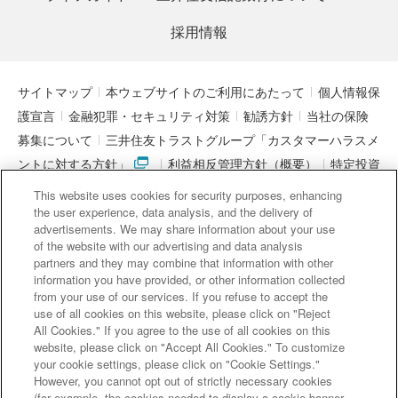
採用情報
サイトマップ
本ウェブサイトのご利用にあたって
個人情報保
護宣言
金融犯罪・セキュリティ対策
勧誘方針
当社の保険
募集について
三井住友トラストグループ「カスタマーハラスメ
ントに対する方針」
利益相反管理方針（概要）
特定投資
家制度に関する期限日
電子決済等代行業者との連携について
This website uses cookies for security purposes, enhancing
「マネー・ローンダリング及びテロ資金供与対策に関するガイド
the user experience, data analysis, and the delivery of
advertisements. We may share information about your use
ライン」を踏まえた取り組み
アクセシビリティについて
信託
of the website with our advertising and data analysis
契約代理業・銀行代理業・外国銀行代理業務について
金銭債権
partners and they may combine that information with other
information you have provided, or other information collected
等と預金等との誤認防止について
from your use of our services. If you refuse to accept the
use of all cookies on this website, please click on "Reject
All Cookies." If you agree to the use of all cookies on this
website, please click on "Accept All Cookies." To customize
三井住友信託銀行株式会社
your cookie settings, please click on "Cookie Settings."
However, you cannot opt out of strictly necessary cookies
金融機関コード : 0294
(for example, the cookies needed to display a cookie banner