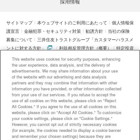
採用情報
サイトマップ
本ウェブサイトのご利用にあたって
個人情報保
護宣言
金融犯罪・セキュリティ対策
勧誘方針
当社の保険
募集について
三井住友トラストグループ「カスタマーハラスメ
ントに対する方針」
利益相反管理方針（概要）
特定投資
家制度に関する期限日
電子決済等代行業者との連携について
This website uses cookies for security purposes, enhancing
「マネー・ローンダリング及びテロ資金供与対策に関するガイド
the user experience, data analysis, and the delivery of
advertisements. We may share information about your use
ライン」を踏まえた取り組み
アクセシビリティについて
信託
of the website with our advertising and data analysis
契約代理業・銀行代理業・外国銀行代理業務について
金銭債権
partners and they may combine that information with other
information you have provided, or other information collected
等と預金等との誤認防止について
from your use of our services. If you refuse to accept the
use of all cookies on this website, please click on "Reject
チャットで
All Cookies." If you agree to the use of all cookies on this
質問
website, please click on "Accept All Cookies." To customize
三井住友信託銀行株式会社
your cookie settings, please click on "Cookie Settings."
However, you cannot opt out of strictly necessary cookies
金融機関コード : 0294
(for example, the cookies needed to display a cookie banner
よくある
登録金融機関 関東財務局長（登金）第649号
and remember your chosen settings) because they are
ご質問