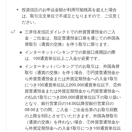
投資信託のお申込金額が利用可能残高を超えた場合
は、取引注文単位で不成立となりますので、ご注意く
ださい。
※7
三井住友信託ダイレクトでの外貨普通預金のご入
金・ご出金は、指定普通預金口座を通じての外国為
替取引（通貨の交換）を伴う取引に限ります。
インターネットバンキングでの新規口座開設の際
は、100通貨単位以上ご入金が必要です。
インターネットバンキングでのお取引は、外国為替
取引（通貨の交換）を伴う場合、①円貨普通預金か
ら外貨普通預金または外貨定期預金への入金1取引
につき100通貨単位以上200,000通貨単位以下、②外
貨普通預金または外貨定期預金から円貨普通預金へ
の払出1取引につき200,000通貨単位以下の取り扱い
となり、銀行営業日の14:00以降翌銀行営業日の
08:00までの間、ご入金・ご出金合算のお取引回数
の上限を5回とさせていただきます。外国為替取引
（通貨の交換）を伴わない場合、①外貨普通預金か
ら外貨定期預金への入金1取引につき100通貨単位以