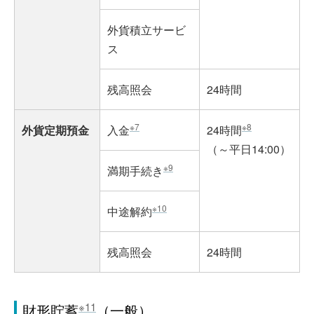
外貨積立サービ
ス
残高照会
24時間
※7
※8
外貨定期預金
入金
24時間
（～平日14:00）
※9
満期手続き
※10
中途解約
残高照会
24時間
※11
財形貯蓄
（一般）