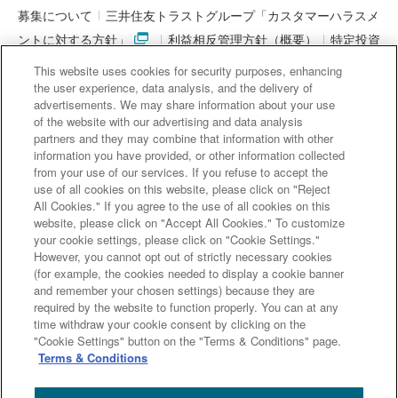
募集について
三井住友トラストグループ「カスタマーハラスメ
ントに対する方針」
利益相反管理方針（概要）
特定投資
家制度に関する期限日
電子決済等代行業者との連携について
This website uses cookies for security purposes, enhancing
「マネー・ローンダリング及びテロ資金供与対策に関するガイド
the user experience, data analysis, and the delivery of
advertisements. We may share information about your use
ライン」を踏まえた取り組み
アクセシビリティについて
信託
of the website with our advertising and data analysis
契約代理業・銀行代理業・外国銀行代理業務について
金銭債権
partners and they may combine that information with other
information you have provided, or other information collected
等と預金等との誤認防止について
from your use of our services. If you refuse to accept the
use of all cookies on this website, please click on "Reject
All Cookies." If you agree to the use of all cookies on this
website, please click on "Accept All Cookies." To customize
三井住友信託銀行株式会社
your cookie settings, please click on "Cookie Settings."
However, you cannot opt out of strictly necessary cookies
金融機関コード : 0294
(for example, the cookies needed to display a cookie banner
登録金融機関 関東財務局長（登金）第649号
and remember your chosen settings) because they are
加入協会： 日本証券業協会、一般社団法人 資産運用業協会、
required by the website to function properly. You can at any
チャットで
質問
一般社団法人 金融先物取引業協会
time withdraw your cookie consent by clicking on the
"Cookie Settings" button on the "Terms & Conditions" page.
Terms & Conditions
Copyright (c) Sumitomo Mitsui Trust Bank, Limited. All rights reserved.
よくある