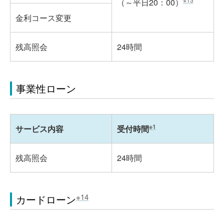
（～平日20：00）
金利コース変更
残高照会
24時間
事業性ローン
※1
サービス内容
受付時間
残高照会
24時間
※14
カードローン