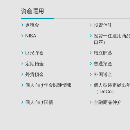
資産運用
退職金
投資信託
NISA
投資一任運用商
口座）
財形貯蓄
積立貯蓄
定期預金
普通預金
外貨預金
外国送金
個人向け年金関連情報
個人型確定拠出
（iDeCo）
個人向け国債
金融商品仲介