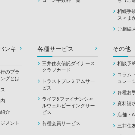
相続手
ス＜ま
ご相続
バンキ
各種サービス
その他
三井住友信託ダイナース
相談予
クラブカード
銀行のプラ
コラム
キングとは
トラストプレミアムサー
ュレー
ビス
セス
各種お
ライフ&ファイナンシャ
案内
資料請
ルウェルビーイングサー
ご紹介
ビス
店舗・A
ネジメント
各種会員サービス
三井住