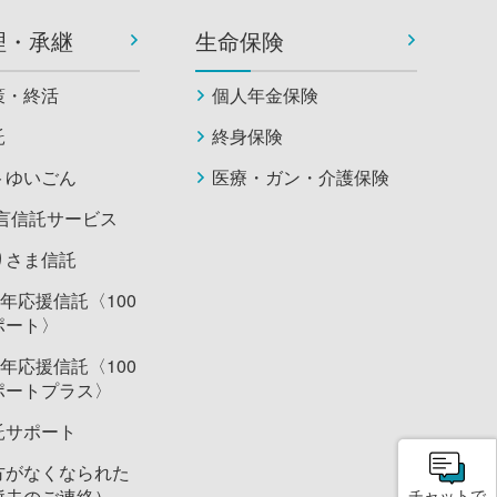
理・承継
生命保険
策・終活
個人年金保険
託
終身保険
トゆいごん
医療・ガン・介護保険
遺言信託サービス
りさま信託
0年応援信託〈100
ポート〉
0年応援信託〈100
ポートプラス〉
託サポート
方がなくなられた
逝去のご連絡）
チャットで