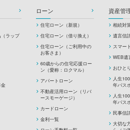
ローン
資産管
住宅ローン（新規）
相続対
品（ラップ
住宅ローン（借り換え）
遺言信
住宅ローン（ご利用中の
スマー
お客さま）
WEB
60歳からの住宅応援ロー
おひと
ン（愛称：ロクマル）
人生10
アパートローン
年金
年パス
不動産活用ローン（リバ
人生10
ースモーゲージ）
年パス
カードローン
民事信
金利一覧
大切な
ローン手数料一覧
ら（ご