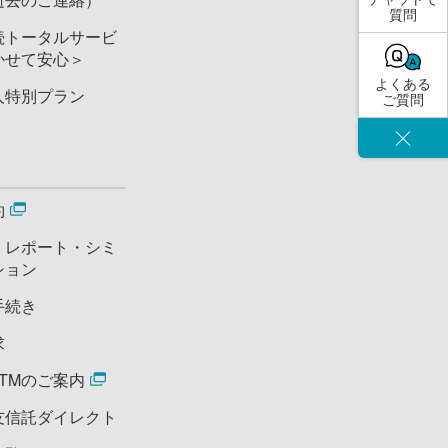
質問
続トータルサービ
かせて安心＞
よくある
人特別プラン
ご質問
閉じる
約
・レポート・シミ
ション
手続き
求
TMのご案内
友信託ダイレクト