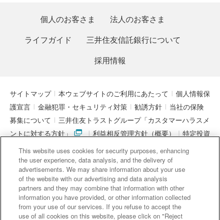
個人のお客さま
法人のお客さま
ライフガイド
三井住友信託銀行について
採用情報
サイトマップ
本ウェブサイトのご利用にあたって
個人情報保
護宣言
金融犯罪・セキュリティ対策
勧誘方針
当社の保険
募集について
三井住友トラストグループ「カスタマーハラスメ
ントに対する方針」
利益相反管理方針（概要）
特定投資
家制度に関する期限日
電子決済等代行業者との連携について
This website uses cookies for security purposes, enhancing
「マネー・ローンダリング及びテロ資金供与対策に関するガイド
the user experience, data analysis, and the delivery of
advertisements. We may share information about your use
ライン」を踏まえた取り組み
アクセシビリティについて
信託
of the website with our advertising and data analysis
契約代理業・銀行代理業・外国銀行代理業務について
金銭債権
partners and they may combine that information with other
information you have provided, or other information collected
等と預金等との誤認防止について
from your use of our services. If you refuse to accept the
use of all cookies on this website, please click on "Reject