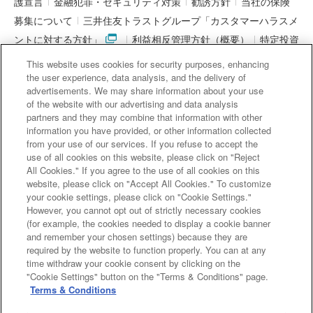
護宣言
金融犯罪・セキュリティ対策
勧誘方針
当社の保険
募集について
三井住友トラストグループ「カスタマーハラスメ
ントに対する方針」
利益相反管理方針（概要）
特定投資
家制度に関する期限日
電子決済等代行業者との連携について
This website uses cookies for security purposes, enhancing
「マネー・ローンダリング及びテロ資金供与対策に関するガイド
the user experience, data analysis, and the delivery of
advertisements. We may share information about your use
ライン」を踏まえた取り組み
アクセシビリティについて
信託
of the website with our advertising and data analysis
契約代理業・銀行代理業・外国銀行代理業務について
金銭債権
partners and they may combine that information with other
information you have provided, or other information collected
等と預金等との誤認防止について
from your use of our services. If you refuse to accept the
use of all cookies on this website, please click on "Reject
All Cookies." If you agree to the use of all cookies on this
website, please click on "Accept All Cookies." To customize
三井住友信託銀行株式会社
your cookie settings, please click on "Cookie Settings."
However, you cannot opt out of strictly necessary cookies
金融機関コード : 0294
(for example, the cookies needed to display a cookie banner
登録金融機関 関東財務局長（登金）第649号
and remember your chosen settings) because they are
加入協会： 日本証券業協会、一般社団法人 資産運用業協会、
required by the website to function properly. You can at any
time withdraw your cookie consent by clicking on the
一般社団法人 金融先物取引業協会
"Cookie Settings" button on the "Terms & Conditions" page.
Terms & Conditions
Copyright (c) Sumitomo Mitsui Trust Bank, Limited. All rights reserved.