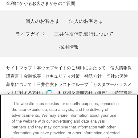
金利にかかるお客さまからのご質問
個人のお客さま
法人のお客さま
ライフガイド
三井住友信託銀行について
採用情報
サイトマップ
本ウェブサイトのご利用にあたって
個人情報保
護宣言
金融犯罪・セキュリティ対策
勧誘方針
当社の保険
募集について
三井住友トラストグループ「カスタマーハラスメ
ントに対する方針」
利益相反管理方針（概要）
特定投資
家制度に関する期限日
電子決済等代行業者との連携について
This website uses cookies for security purposes, enhancing
「マネー・ローンダリング及びテロ資金供与対策に関するガイド
the user experience, data analysis, and the delivery of
advertisements. We may share information about your use
ライン」を踏まえた取り組み
アクセシビリティについて
信託
of the website with our advertising and data analysis
契約代理業・銀行代理業・外国銀行代理業務について
金銭債権
partners and they may combine that information with other
information you have provided, or other information collected
等と預金等との誤認防止について