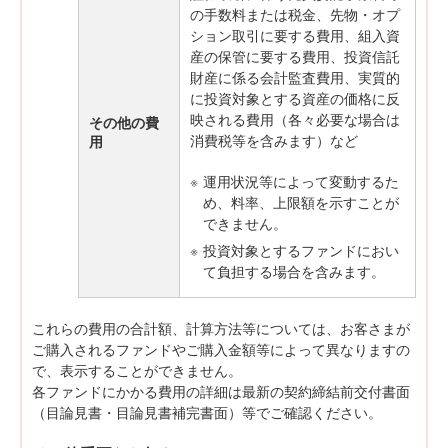
の手数料または税金、先物・オプ
ション取引に要する費用、組入資
産の保管に要する費用、投資信託
財産に係る会計監査費用、実質的
に投資対象とする資産の価格に反
映される費用（各々必要な場合は
その他の費
消費税等を含みます）など
用
※
運用状況等によって変動するた
め、料率、上限額を示すことが
できません。
※
投資対象とするファンドにおい
て負担する場合を含みます。
これらの費用の合計額、計算方法等については、お客さまが
ご購入されるファンドやご購入金額等によって異なりますの
で、表示することができません。
各ファンドにかかる費用の詳細は最新の契約締結前交付書面
（目論見書・目論見書補完書面）等でご確認ください。