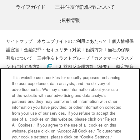
ライフガイド
三井住友信託銀行について
採用情報
サイトマップ
本ウェブサイトのご利用にあたって
個人情報保
護宣言
金融犯罪・セキュリティ対策
勧誘方針
当社の保険
募集について
三井住友トラストグループ「カスタマーハラスメ
ントに対する方針」
利益相反管理方針（概要）
特定投資
家制度に関する期限日
電子決済等代行業者との連携について
This website uses cookies for security purposes, enhancing
「マネー・ローンダリング及びテロ資金供与対策に関するガイド
the user experience, data analysis, and the delivery of
advertisements. We may share information about your use
ライン」を踏まえた取り組み
アクセシビリティについて
信託
of the website with our advertising and data analysis
契約代理業・銀行代理業・外国銀行代理業務について
金銭債権
partners and they may combine that information with other
information you have provided, or other information collected
等と預金等との誤認防止について
from your use of our services. If you refuse to accept the
use of all cookies on this website, please click on "Reject
All Cookies." If you agree to the use of all cookies on this
website, please click on "Accept All Cookies." To customize
三井住友信託銀行株式会社
your cookie settings, please click on "Cookie Settings."