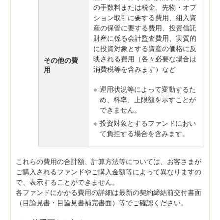
の手数料または税金、先物・オプ
ション取引に要する費用、組入資
産の保管に要する費用、投資信託
財産に係る会計監査費用、実質的
に投資対象とする資産の価格に反
映される費用（各々必要な場合は
その他の費
消費税等を含みます）など
用
※
運用状況等によって変動するた
め、料率、上限額を示すことが
できません。
※
投資対象とするファンドにおい
て負担する場合を含みます。
これらの費用の合計額、計算方法等については、お客さまが
ご購入されるファンドやご購入金額等によって異なりますの
で、表示することができません。
各ファンドにかかる費用の詳細は最新の契約締結前交付書面
（目論見書・目論見書補完書面）等でご確認ください。