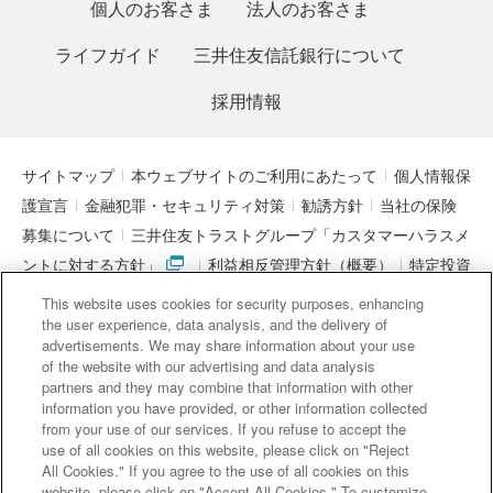
個人のお客さま
法人のお客さま
ライフガイド
三井住友信託銀行について
採用情報
サイトマップ
本ウェブサイトのご利用にあたって
個人情報保
護宣言
金融犯罪・セキュリティ対策
勧誘方針
当社の保険
募集について
三井住友トラストグループ「カスタマーハラスメ
ントに対する方針」
利益相反管理方針（概要）
特定投資
家制度に関する期限日
電子決済等代行業者との連携について
This website uses cookies for security purposes, enhancing
「マネー・ローンダリング及びテロ資金供与対策に関するガイド
the user experience, data analysis, and the delivery of
advertisements. We may share information about your use
ライン」を踏まえた取り組み
アクセシビリティについて
信託
of the website with our advertising and data analysis
契約代理業・銀行代理業・外国銀行代理業務について
金銭債権
partners and they may combine that information with other
information you have provided, or other information collected
等と預金等との誤認防止について
from your use of our services. If you refuse to accept the
use of all cookies on this website, please click on "Reject
All Cookies." If you agree to the use of all cookies on this
website, please click on "Accept All Cookies." To customize