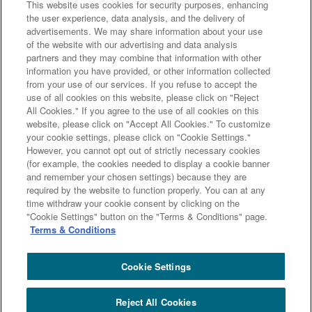
This website uses cookies for security purposes, enhancing
「マネー・ローンダリング及びテロ資金供与対策に関するガイド
the user experience, data analysis, and the delivery of
advertisements. We may share information about your use
ライン」を踏まえた取り組み
アクセシビリティについて
信託
of the website with our advertising and data analysis
契約代理業・銀行代理業・外国銀行代理業務について
金銭債権
partners and they may combine that information with other
information you have provided, or other information collected
等と預金等との誤認防止について
from your use of our services. If you refuse to accept the
use of all cookies on this website, please click on "Reject
チャットで
All Cookies." If you agree to the use of all cookies on this
質問
website, please click on "Accept All Cookies." To customize
三井住友信託銀行株式会社
your cookie settings, please click on "Cookie Settings."
However, you cannot opt out of strictly necessary cookies
金融機関コード : 0294
(for example, the cookies needed to display a cookie banner
よくある
登録金融機関 関東財務局長（登金）第649号
and remember your chosen settings) because they are
ご質問
加入協会： 日本証券業協会、一般社団法人 資産運用業協会、
required by the website to function properly. You can at any
time withdraw your cookie consent by clicking on the
一般社団法人 金融先物取引業協会
閉じる
"Cookie Settings" button on the "Terms & Conditions" page.
Terms & Conditions
Copyright (c) Sumitomo Mitsui Trust Bank, Limited. All rights reserved.
Cookie Settings
Reject All Cookies