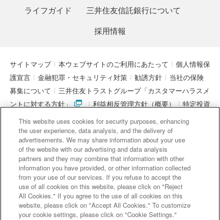
ライフガイド
三井住友信託銀行について
採用情報
サイトマップ
本ウェブサイトのご利用にあたって
個人情報保
護宣言
金融犯罪・セキュリティ対策
勧誘方針
当社の保険
募集について
三井住友トラストグループ「カスタマーハラスメ
ントに対する方針」
利益相反管理方針（概要）
特定投資
家制度に関する期限日
電子決済等代行業者との連携について
This website uses cookies for security purposes, enhancing
「マネー・ローンダリング及びテロ資金供与対策に関するガイド
the user experience, data analysis, and the delivery of
advertisements. We may share information about your use
ライン」を踏まえた取り組み
アクセシビリティについて
信託
of the website with our advertising and data analysis
契約代理業・銀行代理業・外国銀行代理業務について
金銭債権
partners and they may combine that information with other
information you have provided, or other information collected
等と預金等との誤認防止について
from your use of our services. If you refuse to accept the
use of all cookies on this website, please click on "Reject
All Cookies." If you agree to the use of all cookies on this
website, please click on "Accept All Cookies." To customize
三井住友信託銀行株式会社
your cookie settings, please click on "Cookie Settings."