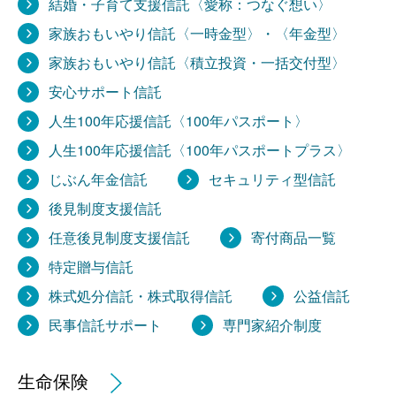
結婚・子育て支援信託〈愛称：つなぐ想い〉
家族おもいやり信託〈一時金型〉・〈年金型〉
家族おもいやり信託〈積立投資・一括交付型〉
安心サポート信託
人生100年応援信託〈100年パスポート〉
人生100年応援信託〈100年パスポートプラス〉
じぶん年金信託
セキュリティ型信託
後見制度支援信託
任意後見制度支援信託
寄付商品一覧
特定贈与信託
株式処分信託・株式取得信託
公益信託
民事信託サポート
専門家紹介制度
生命保険